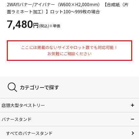
2WAYIバナー/アイバナー（W600×H2,000mm）【合成紙（片
面ラミネート加工）】ロット100～999枚の場合
7,480
円
(税込)※単価
ここには掲載のないサイズやロット数でも対応可能！
お気軽にご相談ください
カテゴリーで探す
店頭大型タペストリー
バナースタンド
すべてのバナースタンド