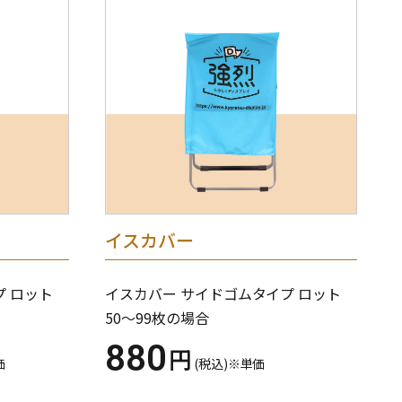
イスカバー
プ ロット
イスカバー サイドゴムタイプ ロット
50～99枚の場合
880
円
価
(税込)※単価