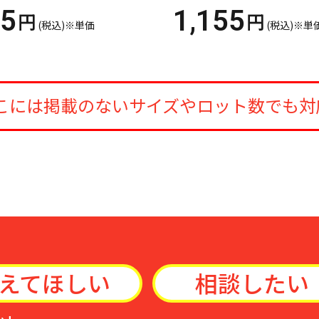
75
1,155
円
円
(税込)※単価
(税込)※単
こには掲載のないサイズやロット数でも対
えてほしい
相談したい