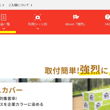
法
ご入稿について
商品一覧
利用シーン別
About「強烈」
FA