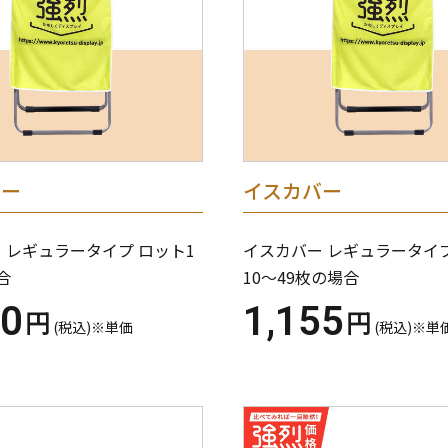
バー
イスカバー
 レギュラータイプ ロット1
イスカバー レギュラータイ
合
10～49枚の場合
40
1,155
円
円
(税込)※単価
(税込)※単