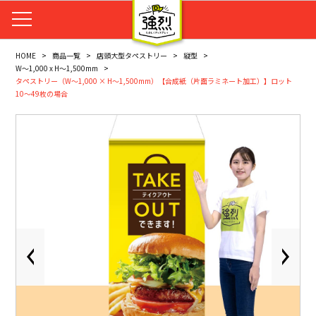
HOME
商品一覧
店頭大型タペストリー
縦型
W～1,000 x H～1,500mm
タペストリー（W～1,000 × H～1,500mm）【合成紙（片面ラミネート加工）】ロット
10～49枚の場合