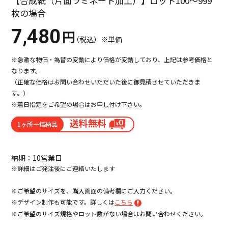
【合成紙（片面ラミネート加工）】ロット100～999
枚の場合
7,480
円
（税込）※単価
※急激な物価・為替の変動により価格が変動しており、上記は参考価格と
なります。
（正確な価格はお問い合わせいただいた後に御見積させていただきま
す。）
※着日指定をご希望の場合はお申し付け下さい。
送料無料
1ヶ所一括納品
納期：10営業日
※詳細はご発注後にご連絡いたします
※ご希望のサイズを、購入画面の備考欄にご入力ください。
※デザイン制作も可能です。詳しくは
こちら
※ご希望のサイズ規格やロット数がない場合はお問い合わせください。